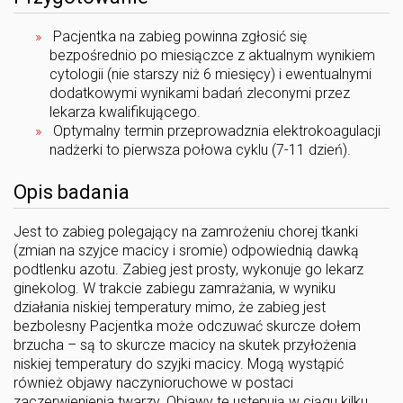
Pacjentka na zabieg powinna zgłosić się
bezpośrednio po miesiączce z aktualnym wynikiem
cytologii (nie starszy niż 6 miesięcy) i ewentualnymi
dodatkowymi wynikami badań zleconymi przez
lekarza kwalifikującego.
Optymalny termin przeprowadznia elektrokoagulacji
nadżerki to pierwsza połowa cyklu (7-11 dzień).
Opis badania
Jest to zabieg polegający na zamrożeniu chorej tkanki
(zmian na szyjce macicy i sromie) odpowiednią dawką
podtlenku azotu. Zabieg jest prosty, wykonuje go lekarz
ginekolog. W trakcie zabiegu zamrażania, w wyniku
działania niskiej temperatury mimo, że zabieg jest
bezbolesny Pacjentka może odczuwać skurcze dołem
brzucha – są to skurcze macicy na skutek przyłożenia
niskiej temperatury do szyjki macicy. Mogą wystąpić
również objawy naczynioruchowe w postaci
zaczerwienienia twarzy. Objawy te ustępują w ciągu kilku