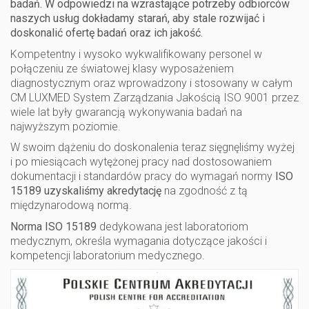
badań. W odpowiedzi na wzrastające potrzeby odbiorców
naszych usług dokładamy starań, aby stale rozwijać i
doskonalić ofertę badań oraz ich jakość.
Kompetentny i wysoko wykwalifikowany personel w
połączeniu ze światowej klasy wyposażeniem
diagnostycznym oraz wprowadzony i stosowany w całym
CM LUXMED System Zarządzania Jakością ISO 9001 przez
wiele lat były gwarancją wykonywania badań na
najwyższym poziomie.
W swoim dążeniu do doskonalenia teraz sięgnęliśmy wyżej
i po miesiącach wytężonej pracy nad dostosowaniem
dokumentacji i standardów pracy do wymagań normy
ISO
15189
uzyskaliśmy akredytację
na zgodność z tą
międzynarodową normą.
Norma ISO 15189
dedykowana jest laboratoriom
medycznym, określa wymagania dotyczące jakości i
kompetencji laboratorium medycznego.