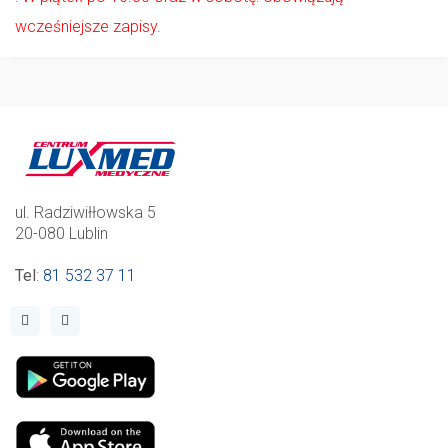
wcześniejsze zapisy.
ul. Radziwiłłowska 5
20-080 Lublin
Tel
:
81 532 37 11