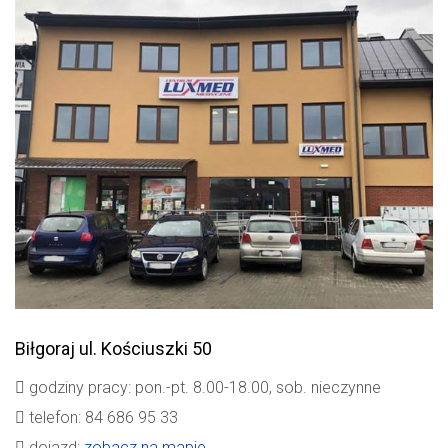
Biłgoraj
ul. Kościuszki 50
godziny pracy: pon.-pt. 8.00-18.00, sob. nieczynne
telefon: 84 686 95 33
dojazd:
zobacz na mapie