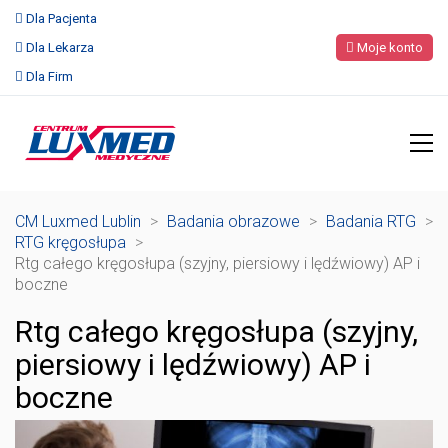
Dla Pacjenta
Dla Lekarza
Moje konto
Dla Firm
CM Luxmed Lublin
>
Badania obrazowe
>
Badania RTG
>
RTG kręgosłupa
>
Rtg całego kręgosłupa (szyjny, piersiowy i lędźwiowy) AP i
boczne
Rtg całego kręgosłupa (szyjny,
piersiowy i lędźwiowy) AP i
boczne